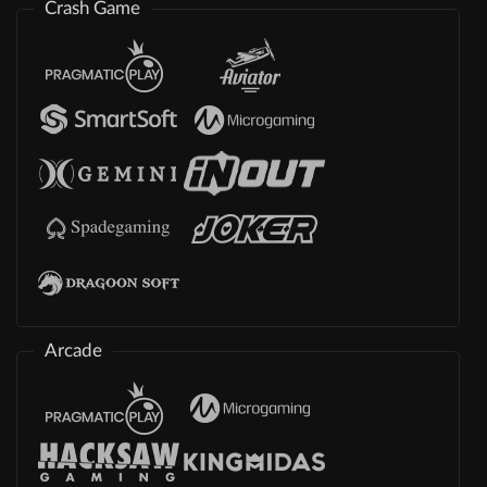
Crash Game
Arcade