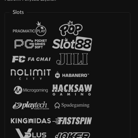
Slots