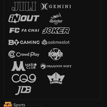
E-Sports