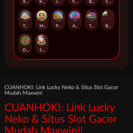
Xoc Dia Lightning
KM Virtual Horse Racing
Jogo De Bozo
Fish Prawn Crab 2
Bai Cao
5 Card Poker
Tai Xiu
Monkey King Roulette
Pai Kang
Andar Bahar
Triple Chance
Bola Golek
Dragon Tiger 2
Sic Bo
CUANHOKI: Link Lucky Neko & Situs Slot Gacor
Mudah Maxwin!
CUANHOKI: Link Lucky
Neko & Situs Slot Gacor
Mudah Maxwin!!