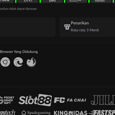
arikan tidak dapat diproses
Penarikan
Rata-rata 3 Menit
Browser Yang Didukung