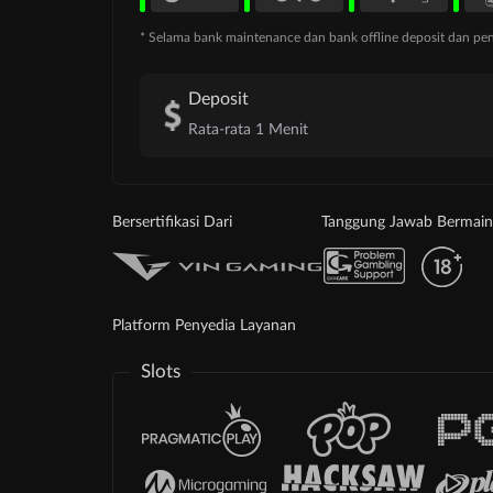
* Selama bank maintenance dan bank offline deposit dan pen
Deposit
Rata-rata 1 Menit
Bersertifikasi Dari
Tanggung Jawab Bermain
Platform Penyedia Layanan
Slots