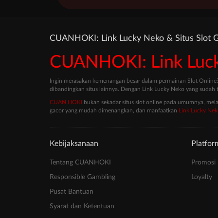
CUANHOKI: Link Lucky Neko & Situs Slot
CUANHOKI: Link Luck
Ingin merasakan kemenangan besar dalam permainan Slot Online
dibandingkan situs lainnya. Dengan Link Lucky Neko yang sudah t
CUAN HOKI
bukan sekadar situs slot online pada umumnya, mela
gacor yang mudah dimenangkan, dan manfaatkan
Link Lucky Ne
Kebijaksanaan
Platfor
Tentang CUANHOKI
Promosi
Responsible Gambling
Loyalty
Pusat Bantuan
Syarat dan Ketentuan