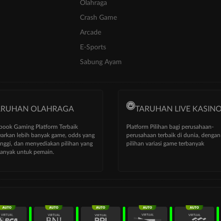
Olahraga
Crash Game
Arcade
E-Sports
Sabung Ayam
ARUHAN OLAHRAGA
TARUHAN LIVE KASIN
book Gaming Platform Terbaik
Platform Pilihan bagi perusahaan-
rkan lebih banyak game, odds yang
perusahaan terbaik di dunia, dengan
tinggi, dan menyediakan pilihan yang
pilihan variasi game terbanyak
banyak untuk pemain.