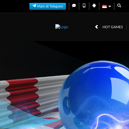
Main di Telegram
HOT GAMES