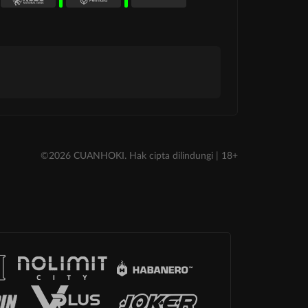
©2026 CUANHOKI. Hak cipta dilindungi | 18+