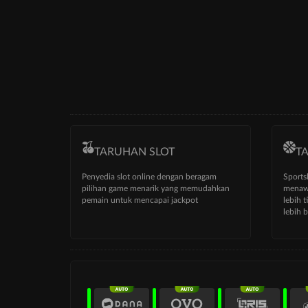
TARUHAN SLOT
T
Penyedia slot online dengan beragam
Sports
pilihan game menarik yang memudahkan
menawa
pemain untuk mencapai jackpot
lebih 
lebih 